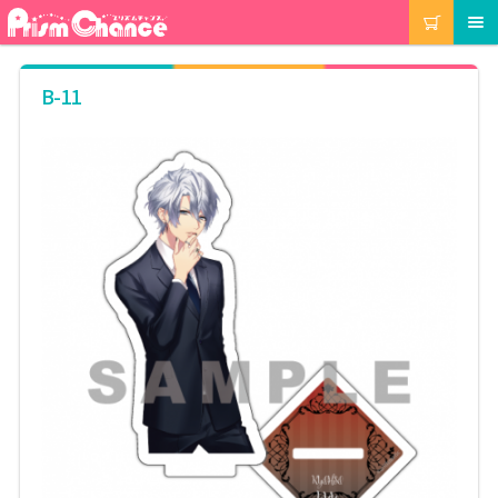
ナ
コ
カート
メニュー
ビ
ン
ゲ
テ
ー
ン
マイアカウント
B-11
シ
ツ
ョ
へ
ン
ス
注文履歴
へ
キ
ス
ッ
キ
プ
当選履歴
ッ
プ
ご利用ガイド
カート