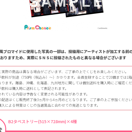
風ブロマイドに使用した写真の一部は、投稿用にアーティストが加工する前
ておりますため、実際にＳＮＳに投稿されたものと異なる場合がございます
と実際の商品は異なる場合がございます、ご了承の上でくじをお楽しみください。
手数料が別途（750円（税込み）～）かかります。会員登録することで20個までは1
なります。離島、沖縄、北海道、九州地方に関しては個別送料を購入時にご確認く
手数料は購入時に送料として表記されます。
されている内容は予告なく変更される可能性があります。
の配送はくじ販売終了後3ヵ月から4ヵ月めどとなります。ご了承の上ご参加くださ
連購入による特賞はくじの当選賞品と合わせての発送となります。
B2タペストリー(515×728mm)×4種
賞