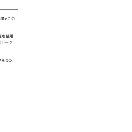
登場✨
この
真
を使用
のシーク
からラン