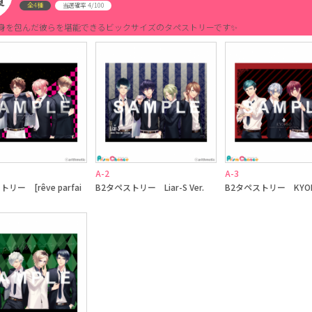
全4種
4/100
当選確率
身を包んだ彼らを堪能できるビックサイズのタペストリーです✨
A-2
A-3
リー [rêve parfai
B2タペストリー Liar-S Ver.
B2タペストリー KYOHS