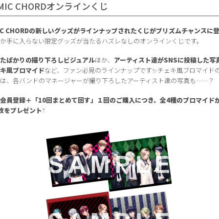
AMIC CHORDオンラインくじ
MIC CHORDの新しいグッズがラインナップされたくじがプリズムチャンスに
しか手に入らない限定グッズが当たるハズレなしのオンラインくじです。
れたばかりの
撮り下ろしビジュアル
ほか、
アーティスト達がSNSに投稿した写
ェキ風ブロマイド
など、ファン必見のラインナップです✨チェキ風ブロマイド
には、各バンドのマネージャーが撮り下ろしたアーティスト達の写真も……？
！
会員登録＋「10回まとめて回す」１回のご購入につき、全4種のブロマイド
枚をプレゼント
?