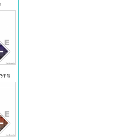
k
乃千哉