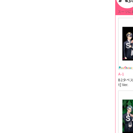
スーツに
A-1
B2タペスト
t] Ver.