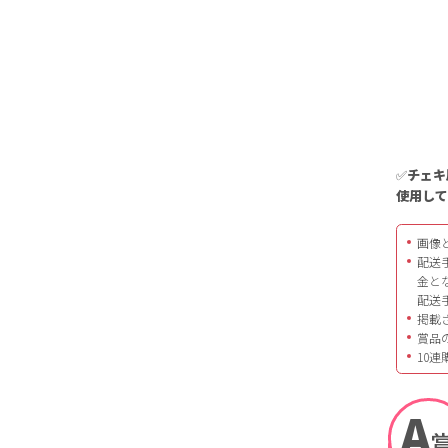
✅
チェキ
使用し
画像
配送
金と
配送
掲載
賞品
10
A