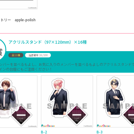
リー apple-polish
アクリルスタンド（97×120mm）×16種
賞
全16種
16/100
当選確率
ンバーを並べるもよし、お気に入りのメンバーを並べるもよしのアクリルスタンド
インの台座にもご注目ください！
B-2
B-3