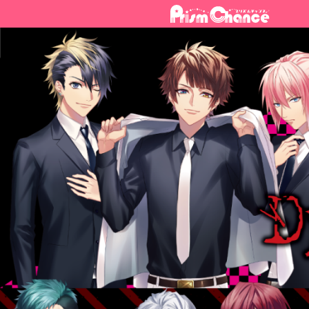
ナ
コ
ビ
ン
ゲ
テ
ー
ン
シ
ツ
ョ
へ
ン
ス
へ
キ
ス
ッ
キ
プ
ッ
プ