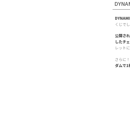
DYN
DYNA
くじで
公開さ
したチ
レット
さらに
ダムで1