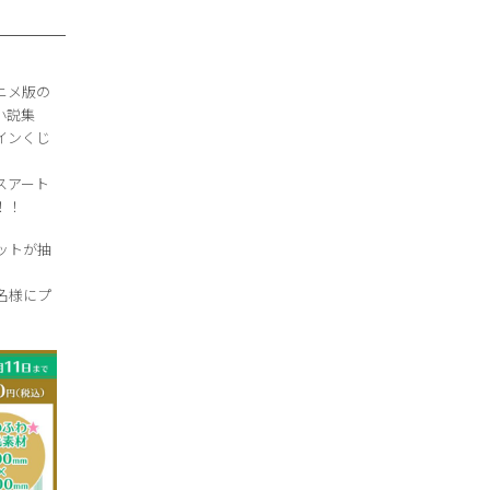
ニメ版の
小説集
インくじ
スアート
！！
ットが抽
0名様にプ