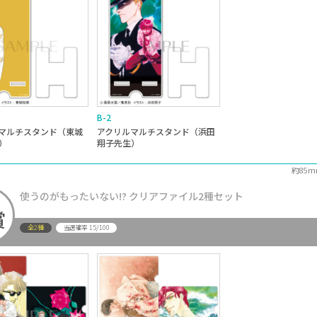
B-2
マルチスタンド（東城
アクリルマルチスタンド（浜田
）
翔子先生）
約85m
使うのがもったいない!? クリアファイル2種セット
賞
全2種
15/100
当選確率