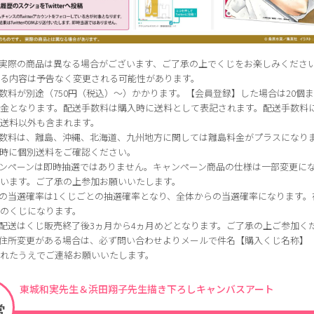
と実際の商品は異なる場合がございます、ご了承の上でくじをお楽しみくださ
いる内容は予告なく変更される可能性があります。
数料が別途（750円（税込）～）かかります。【会員登録】した場合は20個ま
料金となります。配送手数料は購入時に送料として表記されます。配送手数料
配送料以外も含まれます。
手数料は、離島、沖縄、北海道、九州地方に関しては離島料金がプラスになり
入時に個別送料をご確認ください。
ャンペーンは即時抽選ではありません。キャンペーン商品の仕様は一部変更に
ざいます。ご了承の上参加お願いいたします。
の当選確率は1くじごとの抽選確率となり、全体からの当選確率になります。
プのくじになります。
配送はくじ販売終了後3ヵ月から4ヵ月めどとなります。ご了承の上ご参加く
後住所変更がある場合は、必ず問い合わせよりメールで件名【購入くじ名称】
入れたうえでご連絡お願いいたします。
東城和実先生＆浜田翔子先生描き下ろしキャンバスアート
賞