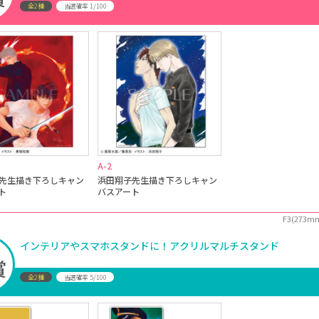
全2種
1/100
当選確率
A-2
先生描き下ろしキャン
浜田翔子先生描き下ろしキャン
ト
バスアート
F3(273
インテリアやスマホスタンドに！アクリルマルチスタンド
賞
全2種
5/100
当選確率