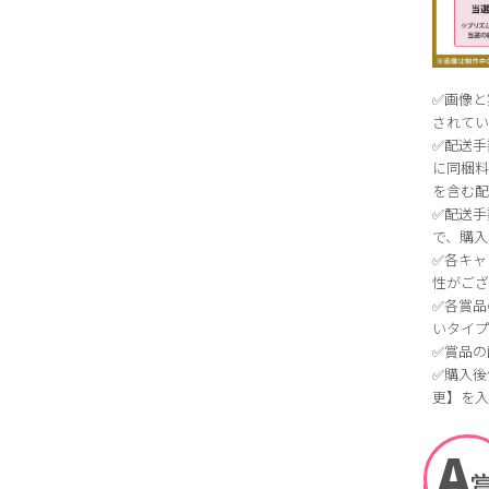
✅画像
されて
✅配送手
に同梱
を含む
✅配送
で、購
✅各キ
性がご
✅各賞品
いタイ
✅賞品の
✅購入
更】を
A