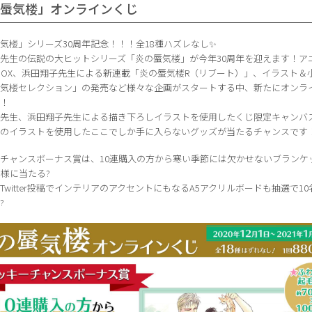
の蜃気楼」オンラインくじ
気楼」シリーズ30周年記念！！！全18種ハズレなし✨
先生の伝説の大ヒットシリーズ「炎の蜃気楼」が今年30周年を迎えます！ア
ray BOX、浜田翔子先生による新連載「炎の蜃気楼R（リブート）」、イラスト＆
蜃気楼セレクション」の発売など様々な企画がスタートする中、新たにオンラ
！！
実先生、浜田翔子先生による描き下ろしイラストを使用したくじ限定キャンバ
気のイラストを使用したここでしか手に入らないグッズが当たるチャンスです
チャンスボーナス賞は、10連購入の方から寒い季節には欠かせないブランケ
名様に当たる?
Twitter投稿でインテリアのアクセントにもなるA5アクリルボードも抽選で1
?