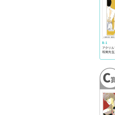
B-1
アクリル
和実先生
C