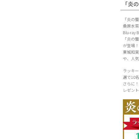
「炎
「炎の蜃
桑原水菜
Blu-
「炎の
が登場
東城和
や、人
ラッキー
選で10
さらに！
レゼント