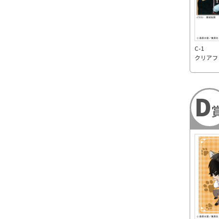
C-1
クリアフ
D