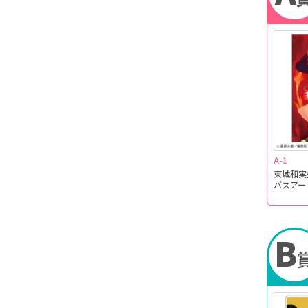
A-1
東城和実
バスアー
B