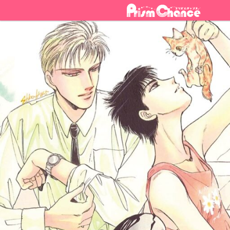
ナ
コ
ビ
ン
ゲ
テ
ー
ン
シ
ツ
ョ
へ
ン
ス
へ
キ
ス
ッ
キ
プ
ッ
プ