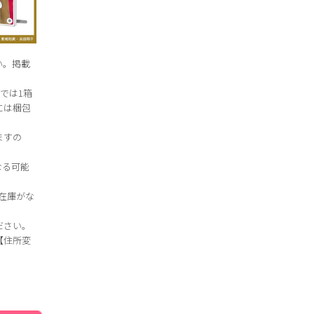
い。掲載
では1箱
には梱包
ますの
なる可能
在庫がな
ださい。
【住所変