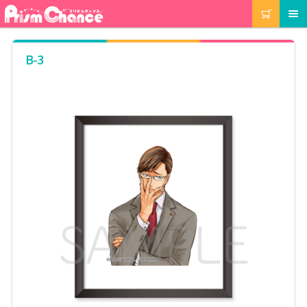
ナ
コ
カート
メニュー
ビ
ン
ゲ
テ
ー
ン
マイアカウント
B-3
シ
ツ
ョ
へ
ン
ス
注文履歴
へ
キ
ス
ッ
キ
プ
当選履歴
ッ
プ
ご利用ガイド
カート