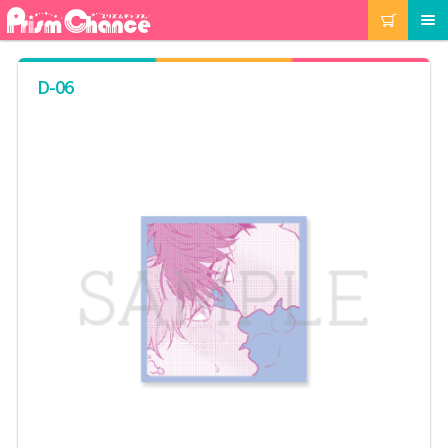
ナ
コ
カート
メニュー
ビ
ン
ゲ
テ
ー
ン
マイアカウント
D-06
シ
ツ
ョ
へ
ン
ス
注文履歴
へ
キ
ス
ッ
キ
プ
当選履歴
ッ
プ
ご利用ガイド
カート