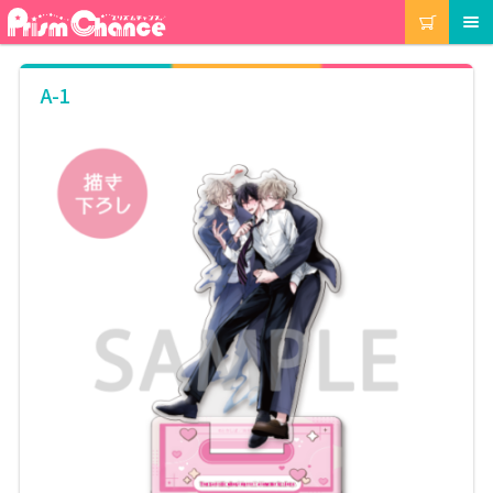
ナ
コ
カート
メニュー
ビ
ン
ゲ
テ
ー
ン
マイアカウント
A-1
シ
ツ
ョ
へ
ン
ス
注文履歴
へ
キ
ス
ッ
キ
プ
当選履歴
ッ
プ
ご利用ガイド
カート