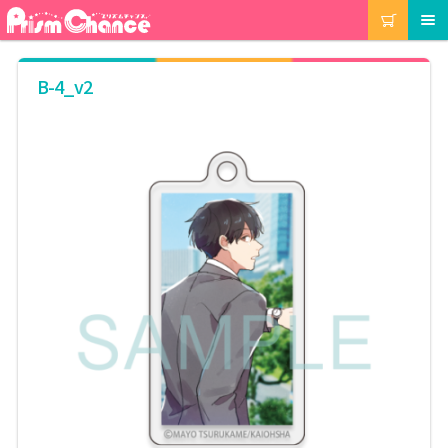
ナ
コ
カート
メニュー
ビ
ン
ゲ
テ
ー
ン
マイアカウント
B-4_v2
シ
ツ
ョ
へ
ン
ス
注文履歴
へ
キ
ス
ッ
キ
プ
当選履歴
ッ
プ
ご利用ガイド
カート