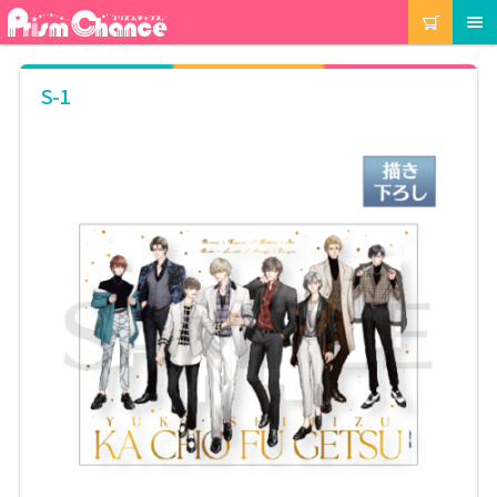
ナ
コ
カート
メニュー
ビ
ン
ゲ
テ
ー
ン
マイアカウント
S-1
シ
ツ
ョ
へ
ン
ス
注文履歴
へ
キ
ス
ッ
キ
プ
当選履歴
ッ
プ
ご利用ガイド
カート