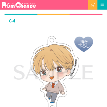
ナ
コ
カート
メニュー
ビ
ン
ゲ
テ
ー
ン
マイアカウント
C-4
シ
ツ
ョ
へ
ン
ス
注文履歴
へ
キ
ス
ッ
キ
プ
当選履歴
ッ
プ
ご利用ガイド
カート