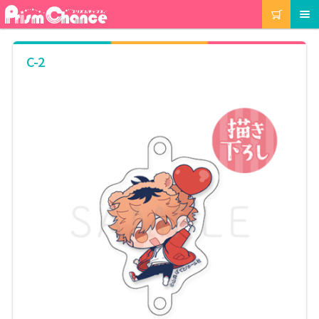
ナ
コ
カート
メニュー
ビ
ン
ゲ
テ
ー
ン
マイアカウント
C-2
シ
ツ
ョ
へ
ン
ス
注文履歴
へ
キ
ス
ッ
キ
プ
当選履歴
ッ
プ
ご利用ガイド
カート