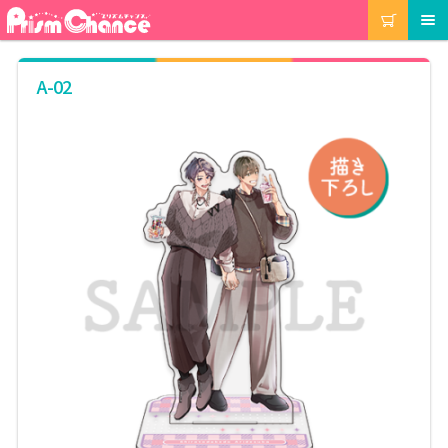
ナ
コ
カート
メニュー
ビ
ン
ゲ
テ
ー
ン
マイアカウント
A-02
シ
ツ
ョ
へ
ン
ス
注文履歴
へ
キ
ス
ッ
キ
プ
当選履歴
ッ
プ
ご利用ガイド
カート