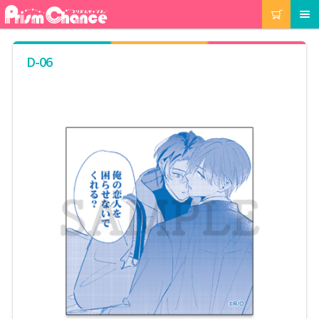
ナ
コ
カート
メニュー
ビ
ン
ゲ
テ
ー
ン
マイアカウント
D-06
シ
ツ
ョ
へ
ン
ス
注文履歴
へ
キ
ス
ッ
キ
プ
当選履歴
ッ
プ
ご利用ガイド
カート