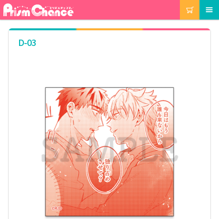
ナ
コ
カート
メニュー
ビ
ン
ゲ
テ
ー
ン
マイアカウント
D-03
シ
ツ
ョ
へ
ン
ス
注文履歴
へ
キ
ス
ッ
キ
プ
当選履歴
ッ
プ
ご利用ガイド
カート