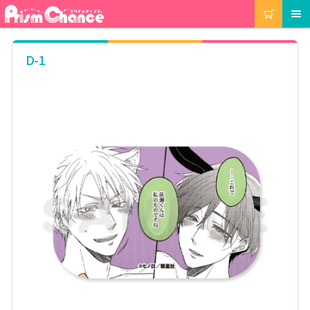
ナ
コ
カート
メニュー
ビ
ン
ゲ
テ
ー
ン
マイアカウント
D-1
シ
ツ
ョ
へ
ン
ス
注文履歴
へ
キ
ス
ッ
キ
プ
当選履歴
ッ
プ
ご利用ガイド
カート