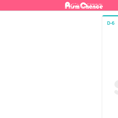
ナ
コ
ビ
ン
ゲ
テ
ー
ン
D-6
シ
ツ
ョ
へ
ン
ス
へ
キ
ス
ッ
キ
プ
ッ
プ