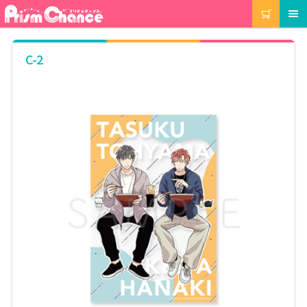
ナ
コ
カート
メニュー
ビ
ン
ゲ
テ
ー
ン
マイアカウント
C-2
シ
ツ
ョ
へ
ン
ス
注文履歴
へ
キ
ス
ッ
キ
プ
当選履歴
ッ
プ
ご利用ガイド
カート