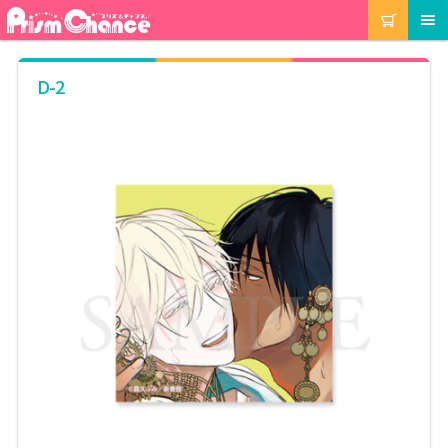
ナ
コ
カート
メニュー
ビ
ン
ゲ
テ
ー
ン
マイアカウント
D-2
シ
ツ
ョ
へ
ン
ス
注文履歴
へ
キ
ス
ッ
キ
プ
当選履歴
ッ
プ
ご利用ガイド
カート