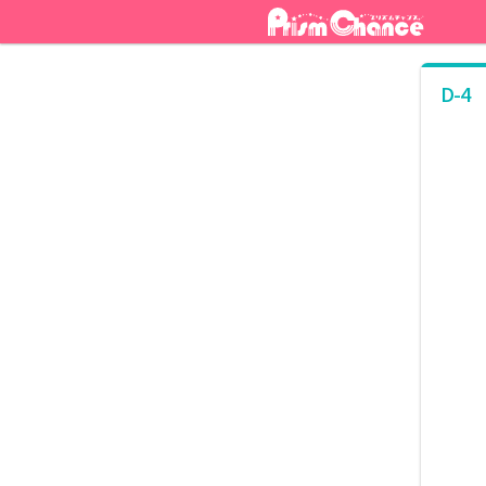
ナ
コ
ビ
ン
ゲ
テ
ー
ン
D-4
シ
ツ
ョ
へ
ン
ス
へ
キ
ス
ッ
キ
プ
ッ
プ