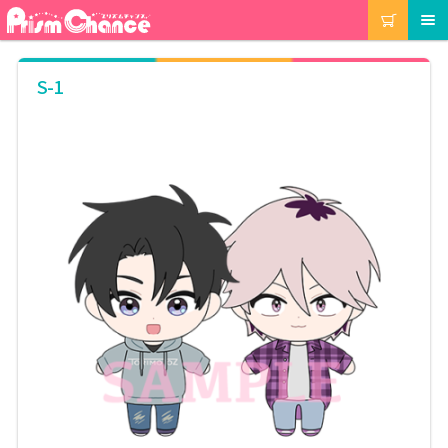
ナ
コ
カート
メニュー
ビ
ン
ゲ
テ
ー
ン
マイアカウント
S-1
シ
ツ
ョ
へ
ン
ス
注文履歴
へ
キ
ス
ッ
キ
プ
当選履歴
ッ
プ
ご利用ガイド
カート