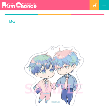
ナ
コ
カート
メニュー
ビ
ン
ゲ
テ
ー
ン
マイアカウント
B-3
シ
ツ
ョ
へ
ン
ス
注文履歴
へ
キ
ス
ッ
キ
プ
当選履歴
ッ
プ
ご利用ガイド
カート