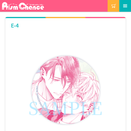
ナ
コ
カート
メニュー
ビ
ン
ゲ
テ
ー
ン
マイアカウント
E-4
シ
ツ
ョ
へ
ン
ス
注文履歴
へ
キ
ス
ッ
キ
プ
当選履歴
ッ
プ
ご利用ガイド
カート