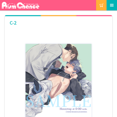
ナ
コ
カート
メニュー
ビ
ン
ゲ
テ
ー
ン
マイアカウント
C-2
シ
ツ
ョ
へ
ン
ス
注文履歴
へ
キ
ス
ッ
キ
プ
当選履歴
ッ
プ
ご利用ガイド
カート