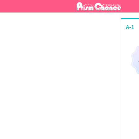
ナ
コ
ビ
ン
ゲ
テ
ー
ン
A-1
シ
ツ
ョ
へ
ン
ス
へ
キ
ス
ッ
キ
プ
ッ
プ