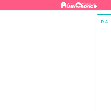
ナ
コ
ビ
ン
ゲ
テ
ー
ン
D-4
シ
ツ
ョ
へ
ン
ス
へ
キ
ス
ッ
キ
プ
ッ
プ