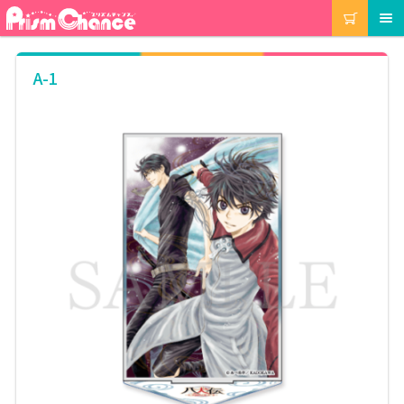
ナ
コ
カート
メニュー
ビ
ン
ゲ
テ
ー
ン
マイアカウント
A-1
シ
ツ
ョ
へ
ン
ス
注文履歴
へ
キ
ス
ッ
キ
プ
当選履歴
ッ
プ
ご利用ガイド
カート