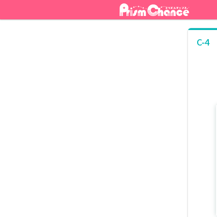
ナ
コ
ビ
ン
ゲ
テ
ー
ン
C-4
シ
ツ
ョ
へ
ン
ス
へ
キ
ス
ッ
キ
プ
ッ
プ