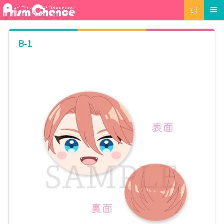
ナ
コ
カート
メニュー
ビ
ン
ゲ
テ
ー
ン
マイアカウント
B-1
シ
ツ
ョ
へ
ン
ス
注文履歴
へ
キ
ス
ッ
キ
プ
当選履歴
ッ
プ
ご利用ガイド
カート