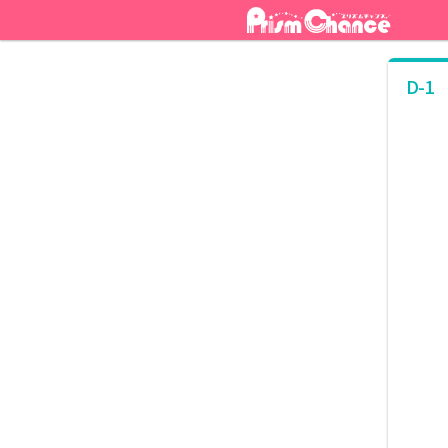
ナ
コ
ビ
ン
ゲ
テ
ー
ン
D-1
シ
ツ
ョ
へ
ン
ス
へ
キ
ス
ッ
キ
プ
ッ
プ