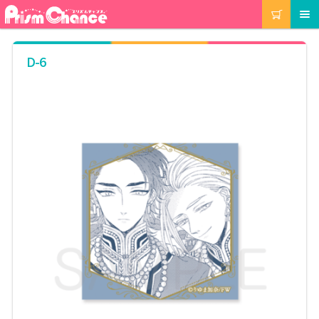
ナ
コ
カート
メニュー
ビ
ン
ゲ
テ
ー
ン
マイアカウント
D-6
シ
ツ
ョ
へ
ン
ス
注文履歴
へ
キ
ス
ッ
キ
プ
当選履歴
ッ
プ
ご利用ガイド
カート